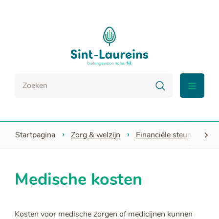
Naar
Sint-
inhoud
Laureins
Waar
Zoeken
zoek
menu
je
naar?
Startpagina
Zorg & welzijn
Financiële steun
Med
scroll
Medische kosten
naar
links
Kosten voor medische zorgen of medicijnen kunnen