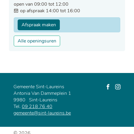
open van
09:00
tot
12:00
op afspraak
14:00
tot
16:00
Afspraak maken
Sociale
Alle openingsuren
dienst
Gemeente Sint-Laureins
Adres
Antonia Van Dammeplein 1
Volg
Volg
9980
Sint-Laureins
ons
ons
Tel.
09 218 76 40
op
op
E-
gemeente
@
sint-laureins.be
Facebook
Instagra
mail
© 2026