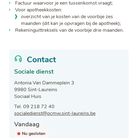
Factuur waarvoor je een tussenkomst vraagt;
Voor apotheekkosten:
overzicht van je kosten van de voorbije zes
maanden (dit kan je opvragen bij de apotheek);
Rekeninguittreksels van de voorbije drie maanden.
Contact
Sociale dienst
Adres
Antonia Van Dammeplein 3
,
9980
Sint-Laureins
Sociaal Huis
Tel.
09 218 72 40
E-
socialedienst
@
ocmw.sint-laureins.be
mail
Openingsuren
Vandaag
Nu gesloten