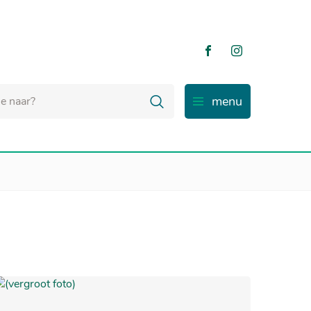
Volg ons
Volg ons
op
op
Facebook
Instagram
Zoeken
menu