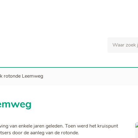
Naar
inhoud
Waar
zoek
je
naar?
k rotonde Leemweg
eemweg
ng van enkele jaren geleden. Toen werd het kruispunt
etsers door de aanleg van de rotonde.