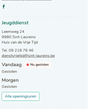
mail
Facebook
Huis
Jeugddienst
van
het
Adres
Leemweg 24
Kind
,
9980
Sint-Laureins
Huis van de Vrije Tijd
Tel.
09 218 76 46
E-
dienstvrijetijd
@
sint-laureins.be
mail
Openingsuren
Vandaag
Nu gesloten
Gesloten
Morgen
Gesloten
Jeugddienst
Alle openingsuren