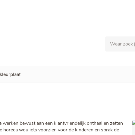
Naar
inhoud
Waar
zoek
je
naar?
kleurplaat
 werken bewust aan een klantvriendelijk onthaal en zetten
le horeca wou iets voorzien voor de kinderen en sprak de