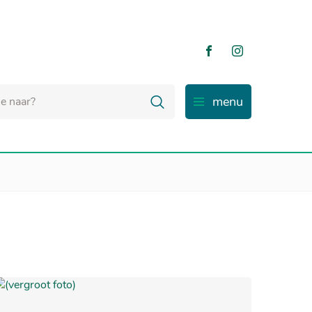
Volg ons
Volg ons
op
op
Facebook
Instagram
Zoeken
menu