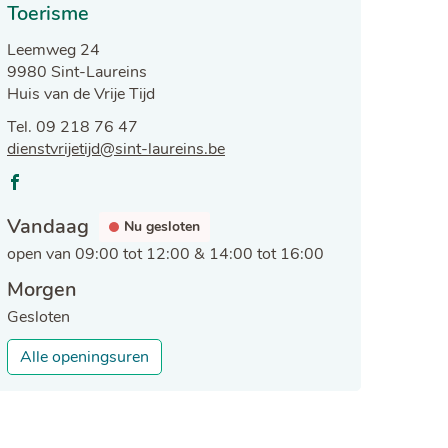
Toerisme
Adres
Leemweg 24
,
9980
Sint-Laureins
Huis van de Vrije Tijd
Tel.
09 218 76 47
E-
dienstvrijetijd
@
sint-laureins.be
mail
Facebook
Openingsuren
Vandaag
Toerisme
Nu gesloten
open van
09:00
tot
12:00
&
14:00
tot
16:00
Morgen
Gesloten
Toerisme
Alle openingsuren