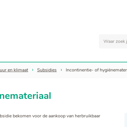
Naar
inhoud
Waar
zoek
je
naar?
tuur en klimaat
Subsidies
Incontinentie- of hygiënemater
ënemateriaal
 subsidie bekomen voor de aankoop van herbruikbaar