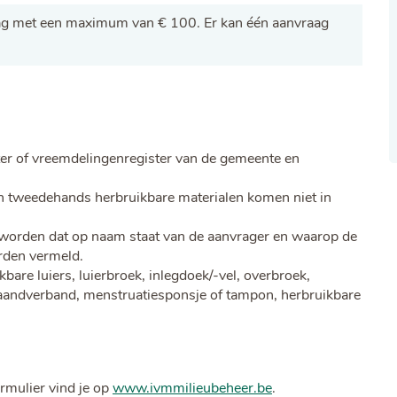
ag met een maximum van € 100. Er kan één aanvraag
ster of vreemdelingenregister van de gemeente en
n tweedehands herbruikbare materialen komen niet in
 worden dat op naam staat van de aanvrager en waarop de
rden vermeld.
bare luiers, luierbroek, inlegdoek/-vel, overbroek,
maandverband, menstruatiesponsje of tampon, herbruikbare
rmulier vind je op
www.ivmmilieubeheer.be
.