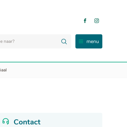
Volg ons
Volg ons
op
op
Facebook
Instagram
Zoeken
menu
iaal
Contact