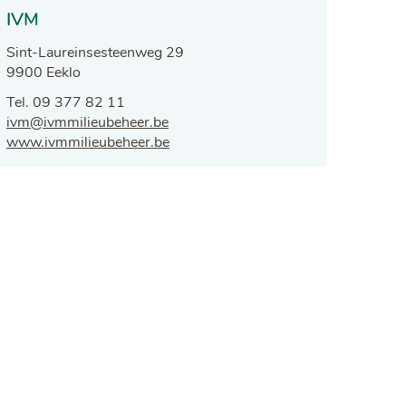
IVM
Adres
Sint-Laureinsesteenweg 29
,
9900
Eeklo
Tel.
09 377 82 11
E-
ivm
@
ivmmilieubeheer.be
mail
Website
www.ivmmilieubeheer.be