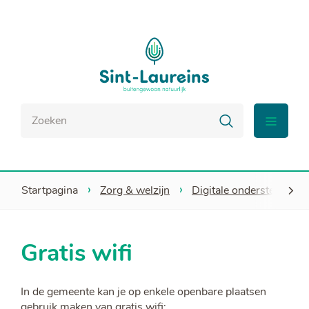
Naar
Sint-
inhoud
Laureins
Waar
Zoeken
zoek
menu
je
naar?
Startpagina
Zorg & welzijn
Digitale ondersteuning
scroll
Gratis wifi
naar
In de gemeente kan je op enkele openbare plaatsen
links
gebruik maken van gratis wifi: