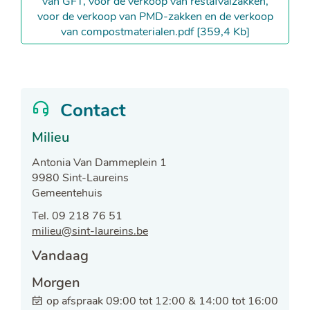
van GFT, voor de verkoop van restafvalzakken,
voor de verkoop van PMD-zakken en de verkoop
van compostmaterialen.pdf
359,4 Kb
Contact
Milieu
Adres
Antonia Van Dammeplein 1
,
9980
Sint-Laureins
Gemeentehuis
Tel.
09 218 76 51
E-
milieu
@
sint-laureins.be
mail
Openingsuren
Vandaag
Morgen
op afspraak
09:00
tot
12:00
&
14:00
tot
16:00