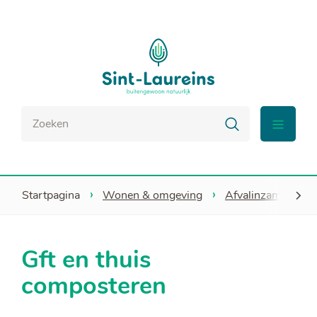
Naar
Sint-
inhoud
Laureins
Waar
Zoeken
zoek
menu
je
naar?
Startpagina
Wonen & omgeving
Afvalinzameling
scroll
Gft en thuis
naar
composteren
links