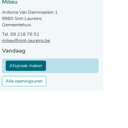
Milieu
Adres
Antonia Van Dammeplein 1
,
9980
Sint-Laureins
Gemeentehuis
Tel.
09 218 76 51
E-
milieu
@
sint-laureins.be
mail
Openingsuren
Vandaag
Afspraak maken
Milieu
Alle openingsuren