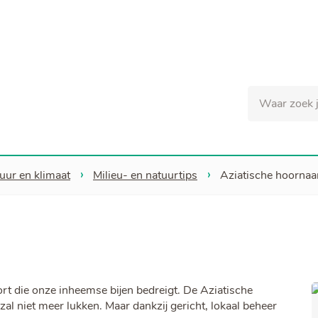
Naar
inhoud
Waar
zoek
je
naar?
tuur en klimaat
Milieu- en natuurtips
Aziatische hoornaa
rt die onze inheemse bijen bedreigt. De Aziatische
al niet meer lukken. Maar dankzij gericht, lokaal beheer