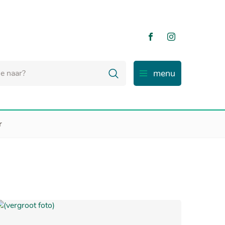
Volg ons
Volg ons
op
op
Facebook
Instagram
Zoeken
menu
r