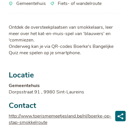
Gemeentehuis
Fiets- of wandelroute
Ontdek de oversteekplaatsen van smokkelaars, leer
meer over het kat-en-muis-spel van ‘blauwers’ en
‘commiezen.
Onderweg kan je via QR-codes Boerke's Bangelijke
Quiz mee spelen op je smartphone.
Locatie
Gemeentehuis
Dorpsstraat 91
,
9980
Sint-Laureins
Contact
Website
http://www.toerismemeetjesland.be/nl/boerke-op-
stap-smokkelroute
Deel