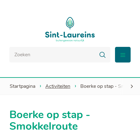
Naar
Sint-
inhoud
Laureins
Waar
Zoeken
zoek
menu
je
naar?
Startpagina
Activiteiten
Boerke op stap - Smokkelr
scroll
Boerke op stap -
naar
Smokkelroute
links