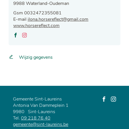
,
9988
Waterland-Oudeman
Gsm
0032472355081
E-
ilona.horsereflect
@
gmail.com
mail
Website
www.horsereflect.com
Sociaal
netwerk
Facebook
Instagram
Wijzig gegevens
Gemeente Sint-Laureins
Adres
Antonia Van Dammeplein 1
Volg
Volg
9980
Sint-Laureins
ons
ons
Tel.
09 218 76 40
op
op
E-
gemeente
@
sint-laureins.be
Facebook
Instagra