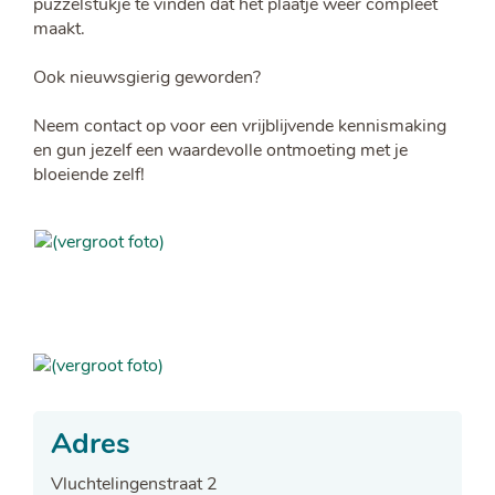
puzzelstukje te vinden dat het plaatje weer compleet
maakt.
Ook nieuwsgierig geworden?
Neem contact op voor een vrijblijvende kennismaking
en gun jezelf een waardevolle ontmoeting met je
bloeiende zelf!
Adres
Adres
Vluchtelingenstraat 2