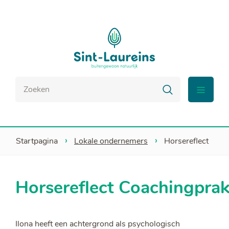
Naar
Sint-
inhoud
Laureins
Waar
Zoeken
zoek
menu
je
naar?
Startpagina
Lokale ondernemers
Horsereflect
Horsereflect
Coachingprakt
Ilona heeft een achtergrond als psychologisch